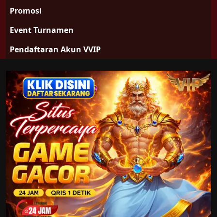
Promosi
Event Turnamen
Pendaftaran Akun VVIP