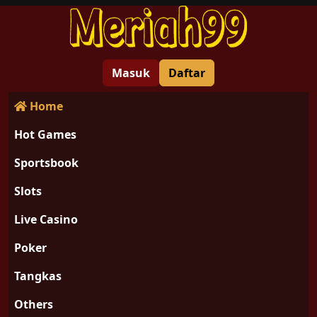
Masuk
Daftar
Home
Hot Games
Sportsbook
Slots
Live Casino
Poker
Tangkas
Others