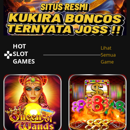
HOT
Lihat
SLOT
Semua
GAMES
Game