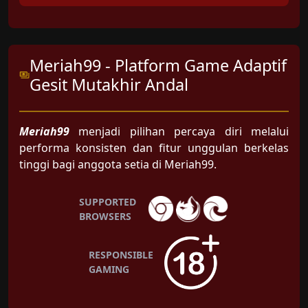
Meriah99 - Platform Game Adaptif
Gesit Mutakhir Andal
Meriah99
menjadi pilihan percaya diri melalui
performa konsisten dan fitur unggulan berkelas
tinggi bagi anggota setia di Meriah99.
SUPPORTED
BROWSERS
RESPONSIBLE
GAMING