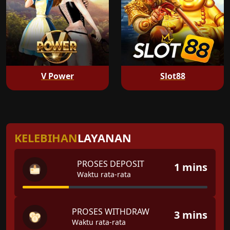
V Power
Slot88
KELEBIHAN
LAYANAN
PROSES DEPOSIT
1 mins
Waktu rata-rata
PROSES WITHDRAW
3 mins
Waktu rata-rata