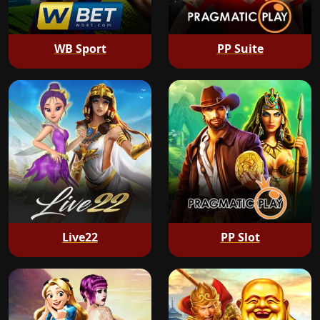
WB Sport
PP Suite
Live22
PP Slot