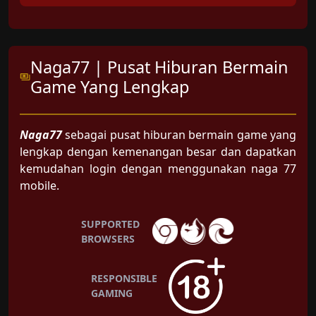
Naga77 | Pusat Hiburan Bermain
Game Yang Lengkap
Naga77
sebagai pusat hiburan bermain game yang
lengkap dengan kemenangan besar dan dapatkan
kemudahan login dengan menggunakan naga 77
mobile.
SUPPORTED
BROWSERS
RESPONSIBLE
GAMING