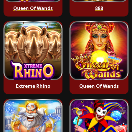
Queen Of Wands
888
Extreme Rhino
Queen Of Wands