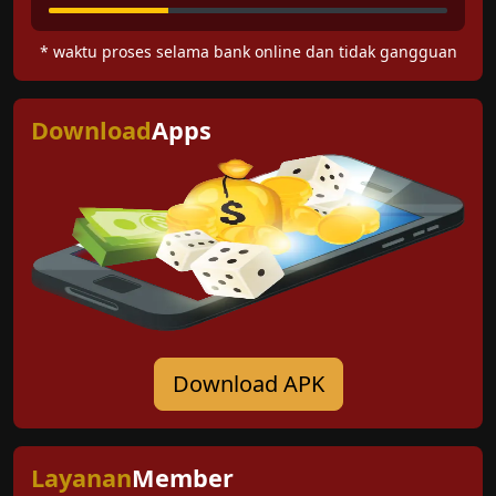
* waktu proses selama bank online dan tidak gangguan
Download
Apps
Download APK
Layanan
Member