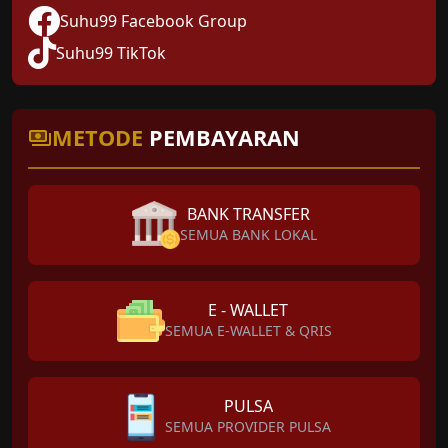
Suhu99 Facebook Group
Suhu99 TikTok
METODE
PEMBAYARAN
BANK TRANSFER
SEMUA BANK LOKAL
E - WALLET
SEMUA E-WALLET & QRIS
PULSA
SEMUA PROVIDER PULSA