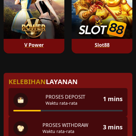
V Power
Slot88
KELEBIHAN
LAYANAN
PROSES DEPOSIT
1 mins
Waktu rata-rata
PROSES WITHDRAW
3 mins
Waktu rata-rata