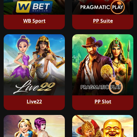
WB Sport
PP Suite
Live22
PP Slot